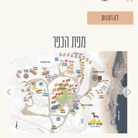
להזמנות
קרא
עוד
מפת הכפר
על
טנטי
סטודיו
-
חדש!