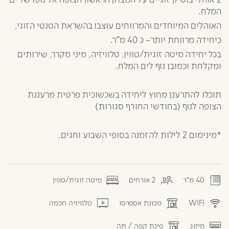
2 אוהלי בוטיק זוגיים על המצוק הראשון הצופה אל נופו של ים
המלח.
האוהלים המיוחדים והמרווחים עוצבו בהשראת הטנטי הזוגי,
כיחידה מרווחת יותר- כ 40 מ"ר.
בכל יחידה מיטה זוגית/טווין, טלוויזיה, מיני מקרר, שירותים
ומקלחת וכמובן נוף לים המלח.
תוכלו להתרענן מחוץ ליחידה בשכשוכית פרטית מרעננת
הצופה לנוף (בחודשי החורף סגורות)
*מינימום 2 לילות להזמנה בסופי השבוע וחגים.
40 מ"ר
2 אורחים
מיטה זוגית/טווין
WIFI
מכונת אספרסו
טלוויזיה חכמה
מיזוג
פינת קפה / תה