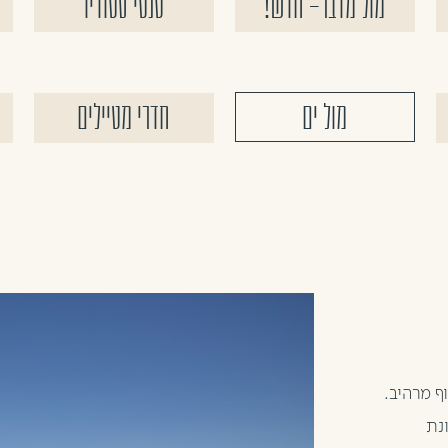
מול מדבר- חדש!
טנטי סטודיו
מול ים
חדרי מטיילים
ף מרהיב.
נת