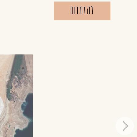
להזמנות
קרא
עוד
על
מול
ים