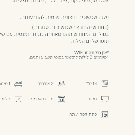
אספרסו, מיני מקרר, פינת קפה, מגבות ומצעים.
ישנה שכשוכית חיצונית פרטית להתרעננות.
(בחודשי החורף השכושוכיות סגורות).
במול ים המחודש תהנו מאווירה זוגית רומנטית עם ש
ונופו של ים המלח.
*אין בבקתה זו WIFI
*מינימום 2 לילות להזמנה בסופי השבוע וחגים.
18 מ"ר
2 אורחים
1 מיטה זוגית
מיזוג
מכונת אספרסו
טלוויז
פינת קפה / תה