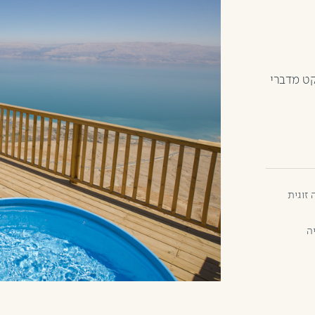
קט מדברי
יה