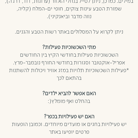
במילים. כמו כן, ניתן לטייל בנחלי האזור (ערוגות, דוד, דרג’ה),
שמורת הטבע עינות צוקים, חופי ים-המלח (קליה,
נווה מדבר וביאנקיני).
ניתן לקרוא על המסלולים באתר רשות הטבע והגנים.
מתי השכשוכיות פעילות?
השכשוכיות פעילות בחודשי הקיץ בין החודשים
אפריל-אוקטובר וסגורות בחודשי החורף נובמבר-מרץ.
*פעילות השכשוכיות תלויות במזג אוויר ויכולות להשתנות
בהתאם לכך
האם אפשר להביא ילדים?
בהחלט ואף מומלץ(:
האם יש פעילויות בכפר?
יש פעילויות בחגים או מועדים מיוחדים. וכמובן הופעות
פרטים יופיעו באתר